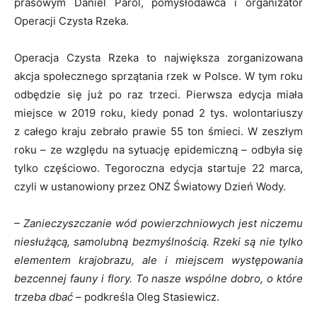
prasowym Daniel Parol, pomysłodawca i organizator
Operacji Czysta Rzeka.
Operacja Czysta Rzeka to największa zorganizowana
akcja społecznego sprzątania rzek w Polsce. W tym roku
odbędzie się już po raz trzeci. Pierwsza edycja miała
miejsce w 2019 roku, kiedy ponad 2 tys. wolontariuszy
z całego kraju zebrało prawie 55 ton śmieci. W zeszłym
roku – ze względu na sytuację epidemiczną – odbyła się
tylko częściowo. Tegoroczna edycja startuje 22 marca,
czyli w ustanowiony przez ONZ Światowy Dzień Wody.
– Zanieczyszczanie wód powierzchniowych jest niczemu
niesłużącą, samolubną bezmyślnością.
Rzeki są nie tylko
elementem krajobrazu, ale i miejscem występowania
bezcennej fauny i flory. To nasze wspólne dobro, o które
trzeba dbać –
podkreśla Oleg Stasiewicz.