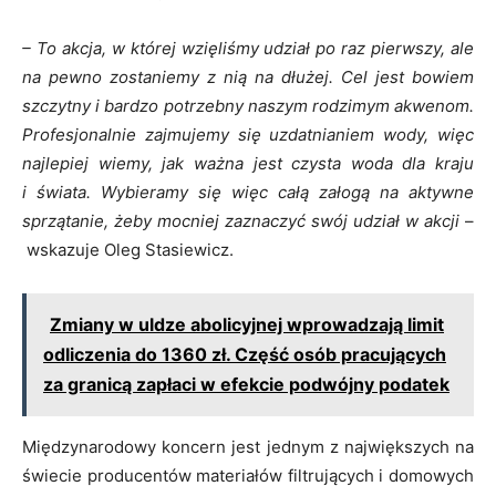
– To akcja, w której wzięliśmy udział po raz pierwszy, ale
na pewno zostaniemy z nią na dłużej. Cel jest bowiem
szczytny i bardzo potrzebny naszym rodzimym akwenom.
Profesjonalnie zajmujemy się uzdatnianiem wody, więc
najlepiej wiemy, jak ważna jest czysta woda dla kraju
i świata. Wybieramy się więc całą załogą na aktywne
sprzątanie, żeby mocniej zaznaczyć swój udział w akcji
–
wskazuje Oleg Stasiewicz.
Zmiany w uldze abolicyjnej wprowadzają limit
odliczenia do 1360 zł. Część osób pracujących
za granicą zapłaci w efekcie podwójny podatek
Międzynarodowy koncern jest jednym z największych na
świecie producentów materiałów filtrujących i domowych