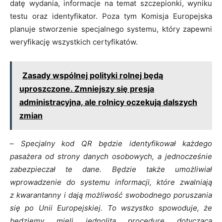
datę wydania, informacje na temat szczepionki, wyniku
testu oraz identyfikator. Poza tym Komisja Europejska
planuje stworzenie specjalnego systemu, który zapewni
weryfikację wszystkich certyfikatów.
Zasady wspólnej polityki rolnej będą
uproszczone. Zmniejszy się presja
administracyjna, ale rolnicy oczekują dalszych
zmian
–
Specjalny kod QR będzie identyfikował każdego
pasażera od strony danych osobowych, a jednocześnie
zabezpieczał te dane. Będzie także umożliwiał
wprowadzenie do systemu informacji, które zwalniają
z kwarantanny i dają możliwość swobodnego poruszania
się po Unii Europejskiej. To wszystko spowoduje, że
będziemy mieli jednolitą procedurę dotycząca