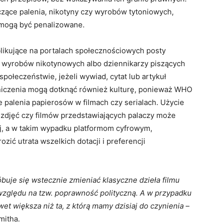
czące palenia, nikotyny czy wyrobów tytoniowych,
, mogą być penalizowane.
likujące na portalach społecznościowych posty
z wyrobów nikotynowych albo dziennikarzy piszących
połeczeństwie, jeżeli wywiad, cytat lub artykuł
aniczenia mogą dotknąć również kulturę, ponieważ WHO
palenia papierosów w filmach czy serialach. Użycie
 zdjęć czy filmów przedstawiających palaczy może
j, a w takim wypadku platformom cyfrowym,
ć utrata wszelkich dotacji i preferencji
óbuje się wstecznie zmieniać klasyczne dzieła filmu
 względu na tzw. poprawność polityczną. A w przypadku
et większa niż ta, z którą mamy dzisiaj do czynienia
–
mitha.