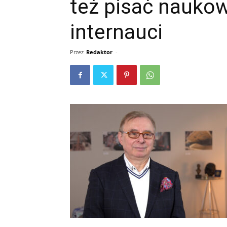
też pisać naukow
internauci
Przez
Redaktor
-