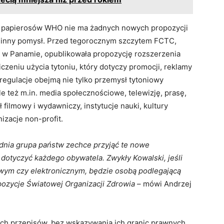
em papierosów WHO nie ma żadnych nowych propozycji
a inny pomysł. Przed tegorocznym szczytem FCTC,
a w Panamie, opublikowała propozycję rozszerzenia
czeniu użycia tytoniu, który dotyczy promocji, reklamy
egulacje obejmą nie tylko przemysł tytoniowy
le też m.in. media społecznościowe, telewizję, prasę,
filmowy i wydawniczy, instytucje nauki, kultury
izacje non-profit.
dnia grupa państw zechce przyjąć te nowe
dotyczyć każdego obywatela. Zwykły Kowalski, jeśli
iowym czy elektronicznym, będzie osobą podlegającą
ropozycje Światowej Organizacji Zdrowia
– mówi Andrzej
ch przepisów, bez wskazywania ich granic prawnych.