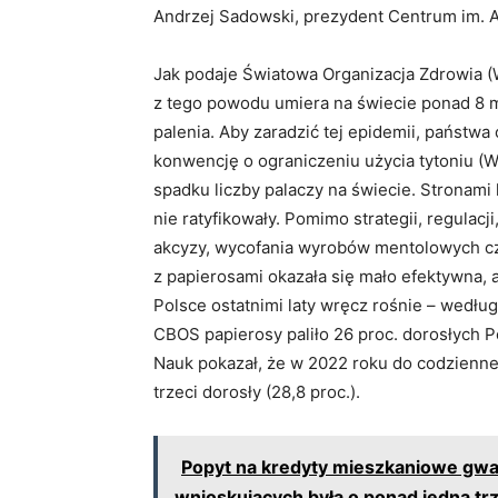
Andrzej Sadowski, prezydent Centrum im. 
Jak podaje Światowa Organizacja Zdrowia (
z tego powodu umiera na świecie ponad 8 ml
palenia. Aby zaradzić tej epidemii, państ
konwencję o ograniczeniu użycia tytoniu 
spadku liczby palaczy na świecie. Stronami k
nie ratyfikowały. Pomimo strategii, regulac
akcyzy, wycofania wyrobów mentolowych cz
z papierosami okazała się mało efektywna, a
Polsce ostatnimi laty wręcz rośnie – wedł
CBOS papierosy paliło 26 proc. dorosłych P
Nauk pokazał, że w 2022 roku do codzienne
trzeci dorosły (28,8 proc.).
Popyt na kredyty mieszkaniowe gwa
wnioskujących była o ponad jedną tr