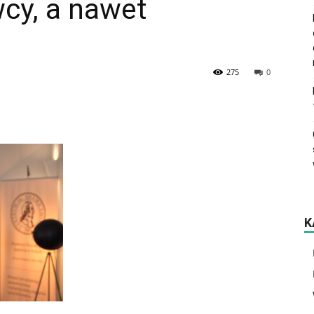
cy, a nawet
275
0
K