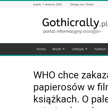
piątek, 7 sierpnia, 2026
Zaloguj się / Dołącz
Gothicrally.pl
Home
World
Lifestyle
Fashion
WHO chce zakaz
papierosów w fi
książkach. O pal