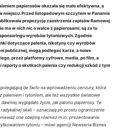
leniem papierosów okazała się mało efektywna, a
oi w miejscu. Przed listopadowym szczytem w Panamie
blikowała propozycję zaostrzenia zapisów Ramowej
ie ma w nich nic o walce z papierosami, są za to
i sponsoringu wyrobów tytoniowych. Zgodnie
nki dotyczące palenia, nikotyny czy wyrobów
eni publicznej, mogą podlegać karze, a nowe
ego, przez platformy cyfrowe, media, po film, a
 raporty o skutkach palenia czy redukcji szkód z tym
 polegającą de facto na wprowadzeniu cenzury, która
 z paleniem i tytoniem, ale też wszystkie światowe
k dawniej wyglądało życie, jak palono papierosy. Te
 radykalnej skali – oznaczają po prostu ograniczenie
 ponieważ one obejmą również m.in. prezentowanie
ytkowaniem tytoniu –
mówi agencji Newseria Biznes