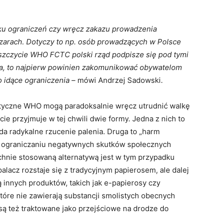
ku ograniczeń czy wręcz zakazu prowadzenia
szarach. Dotyczy to np. osób prowadzących w Polsce
m szczycie WHO FCTC polski rząd podpisze się pod tymi
ia, to najpierw powinien zakomunikować obywatelom
 idące ograniczenia –
mówi Andrzej Sadowski.
tyczne WHO mogą paradoksalnie wręcz utrudnić walkę
ie przyjmuje w tej chwili dwie formy. Jedna z nich to
kłada radykalne rzucenie palenia. Druga to „harm
na ograniczaniu negatywnych skutków społecznych
hnie stosowaną alternatywą jest w tym przypadku
palacz rozstaje się z tradycyjnym papierosem, ale dalej
 innych produktów, takich jak e-papierosy czy
które nie zawierają substancji smolistych obecnych
ą też traktowane jako przejściowe na drodze do