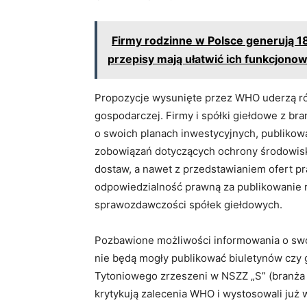
Firmy rodzinne w Polsce generują 1
przepisy mają ułatwić ich funkcjonow
Propozycje wysunięte przez WHO uderzą ró
gospodarczej. Firmy i spółki giełdowe z b
o swoich planach inwestycyjnych, publikowa
zobowiązań dotyczących ochrony środowisk
dostaw, a nawet z przedstawianiem ofert pr
odpowiedzialność prawną za publikowanie 
sprawozdawczości spółek giełdowych.
Pozbawione możliwości informowania o swoi
nie będą mogły publikować biuletynów czy
Tytoniowego zrzeszeni w NSZZ „S” (branża 
krytykują zalecenia WHO i wystosowali już 