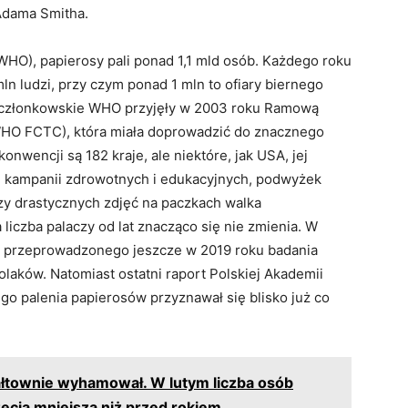
Adama Smitha.
WHO), papierosy pali ponad 1,1 mld osób. Każdego roku
n ludzi, przy czym ponad 1 mln to ofiary biernego
wa członkowskie WHO przyjęły w 2003 roku Ramową
(WHO FCTC), która miała doprowadzić do znacznego
onwencji są 182 kraje, ale niektóre, jak USA, jej
ji, kampanii zdrowotnych i edukacyjnych, podwyżek
y drastycznych zdjęć na paczkach walka
 liczba palaczy od lat znacząco się nie zmienia. W
ug przeprowadzonego jeszcze w 2019 roku badania
olaków. Natomiast ostatni raport Polskiej Akademii
go palenia papierosów przyznawał się blisko już co
łtownie wyhamował. W lutym liczba osób
zecią mniejsza niż przed rokiem