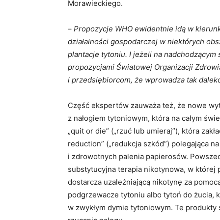
Morawieckiego.
–
Propozycje WHO ewidentnie idą w kierun
działalności gospodarczej w niektórych ob
plantacje tytoniu. I jeżeli na nadchodzący
propozycjami Światowej Organizacji Zdrow
i przedsiębiorcom, że wprowadza tak daleko
Część ekspertów zauważa też, że nowe wy
z nałogiem tytoniowym, która na całym świec
„quit or die” („rzuć lub umieraj”), która za
reduction” („redukcja szkód”) polegająca 
i zdrowotnych palenia papierosów. Powszec
substytucyjna terapia nikotynowa, w której 
dostarcza uzależniającą nikotynę za pomocą
podgrzewacze tytoniu albo tytoń do żucia, 
w zwykłym dymie tytoniowym. Te produkty s