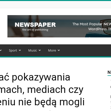
Sport
Music
More
N
ać pokazywania
lmach, mediach czy
eniu nie będą mogli