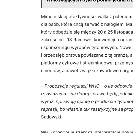
Mimo niskiej efektywności walki z paleni
dla osób, które chcą zerwać z nałogiem. M
który odbędzie się między 20 a 25 listopad
zakresu art. 13 Ramowej konwencji o ograni
i sponsoringu wyrobów tytoniowych. Nowe r
i przedsiębiorstwa powiązane z tą branżą, a
platformy cyfrowe i streamingowe, przemysł 
i mediów, a nawet związki zawodowe i organ
–
Propozycje regulacji WHO – o ile odpowie
rozwiązania – na dobrą sprawę będą jednak 
wyrazi np. swoją opinię o produkcie tyton
represji, bo właśnie tak restrykcyjne są p
Sadowski.
WHO proponuje szeroką interpretację nowy