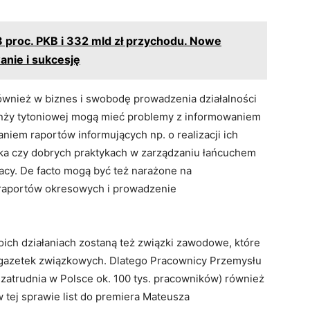
8 proc. PKB i 332 mld zł przychodu. Nowe
anie i sukcesję
wnież w biznes i swobodę prowadzenia działalności
ranży tytoniowej mogą mieć problemy z informowaniem
niem raportów informujących np. o realizacji ich
a czy dobrych praktykach w zarządzaniu łańcuchem
acy. De facto mogą być też narażone na
raportów okresowych i prowadzenie
ch działaniach zostaną też związki zawodowe, które
 gazetek związkowych. Dlatego Pracownicy Przemysłu
zatrudnia w Polsce ok. 100 tys. pracowników) również
w tej sprawie list do premiera Mateusza